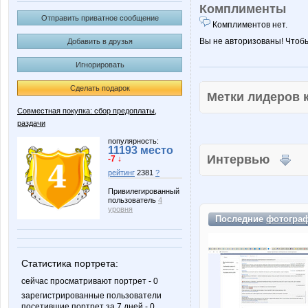
Комплименты
Отправить приватное сообщение
Комплиментов нет.
Вы не авторизованы! Чтоб
Добавить в друзья
Игнорировать
Сделать подарок
Метки лидеров
Совместная покупка: сбор предоплаты,
раздачи
популярность:
11193 место
Интервью
-7 ↓
рейтинг
2381
?
Привилегированный
пользователь
4
уровня
Последние
фотогра
Статистика портрета:
сейчас просматривают портрет - 0
зарегистрированные пользователи
посетившие портрет за 7 дней - 0