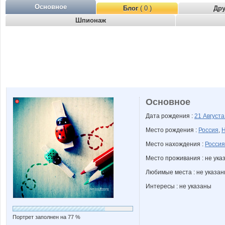
Основное
Блог
( 0 )
Др
Шпионаж
Основное
Дата рождения :
21 Август
Место рождения :
Россия
,
Н
Место нахождения :
Россия
Место проживания : не ука
Любимые места : не указа
Интересы : не указаны
Портрет заполнен на 77 %